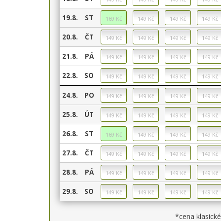
19.8.
ST
20.8.
ČT
21.8.
PÁ
22.8.
SO
24.8.
PO
25.8.
ÚT
26.8.
ST
27.8.
ČT
28.8.
PÁ
29.8.
SO
*cena klasick